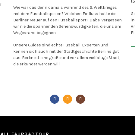
to
f
Wie war das denn damals während des 2. Weltkrieges
mit dem Fussballspielen? Welchen Einfluss hatte die
Ge
Berliner Mauer auf den Fussballsport? Dabei vergessen
in
wir nie die spannenden Sehenswürdigkeiten, die uns am
An
Wegesrand begegnen.
Fl
Unsere Guides sind echte Fussball-Experten und
kennen sich auch mit der Stadtgeschichte Berlins gut
aus. Berlin ist eine große und vor allem vielfältige Stadt,
die erkundet werden will.
BALL FAHRRADTOUR