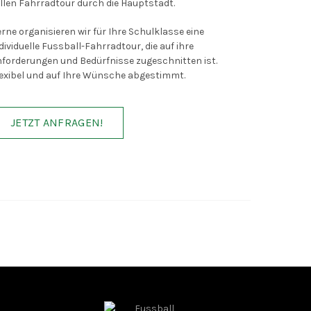
llen Fahrradtour durch die Hauptstadt.
rne organisieren wir für Ihre Schulklasse eine
dividuelle Fussball-Fahrradtour, die auf ihre
forderungen und Bedürfnisse zugeschnitten ist.
exibel und auf Ihre Wünsche abgestimmt.
JETZT ANFRAGEN!